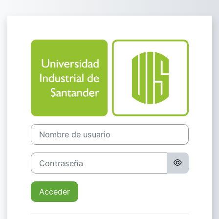
Salta al contenido principal
Entrar a Aula V
Nombre de usuario
Contraseña
Acceder